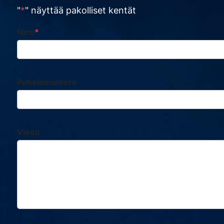
"
*
" näyttää pakolliset kentät
Instagram
Nimi
*
Kenttä on validointitarkoituksiin ja tulee jättää koskemattom
Puhelinnumero
Viesti