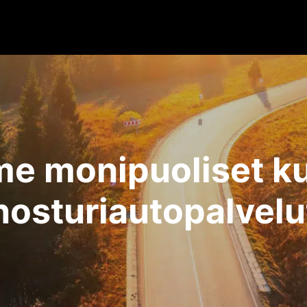
e monipuoliset kul
nosturiautopalvelu