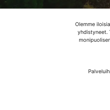
Olemme iloisia
yhdistyneet.
monipuolisem
Palvelui