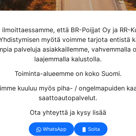
 ilmoittaessamme, että BR-Poijjat Oy ja RR-K
 Yhdistymisen myötä voimme tarjota entistä k
pia palveluja asiakkaillemme, vahvemmalla o
laajemmalla kalustolla.
Toiminta-alueemme on koko Suomi.
himme kuuluu myös piha- / ongelmapuiden ka
saattoautopalvelut.
Ota yhteyttä ja kysy lisää
WhatsApp
Soita