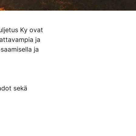
uljetus Ky ovat
attavampia ja
saamisella ja
adot sekä