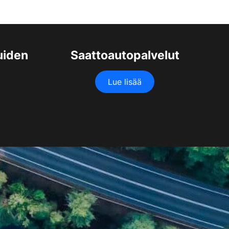
uiden
Saattoautopalvelut
Lue lisää