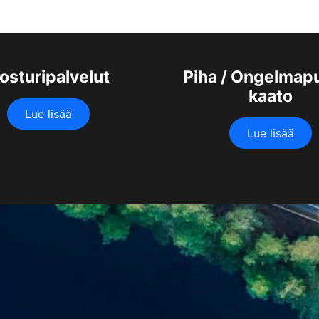
osturipalvelut
Piha / Ongelmap
kaato
Lue lisää
Lue lisää