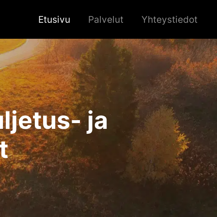
Etusivu
Palvelut
Yhteystiedot
jetus- ja
t