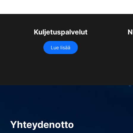
Kuljetuspalvelut
N
Lue lisää
Yhteydenotto